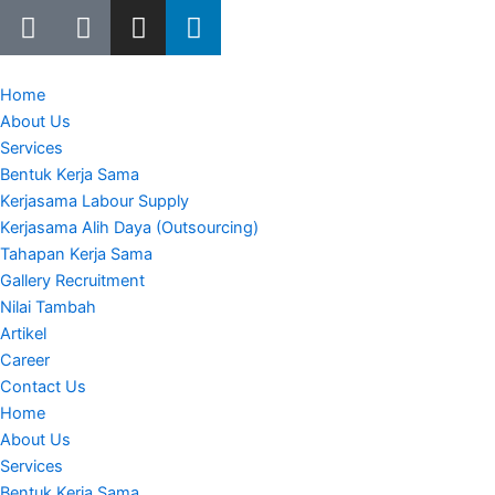
W
E
I
L
Lewati
h
n
n
i
ke
a
v
s
n
konten
t
e
t
k
Home
s
l
a
e
About Us
a
o
g
d
Services
p
p
r
i
Bentuk Kerja Sama
p
e
a
n
Kerjasama Labour Supply
m
Kerjasama Alih Daya (Outsourcing)
Tahapan Kerja Sama
Gallery Recruitment
Nilai Tambah
Artikel
Career
Contact Us
Home
About Us
Services
Bentuk Kerja Sama