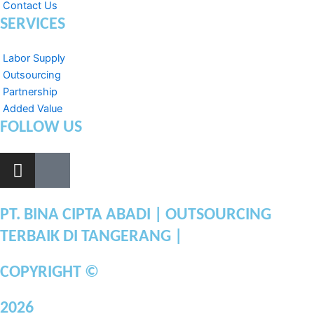
Contact Us
SERVICES
Labor Supply
Outsourcing
Partnership
Added Value
FOLLOW US
I
L
n
i
s
n
t
k
PT. BINA CIPTA ABADI | OUTSOURCING
a
e
TERBAIK DI TANGERANG |
g
d
r
i
COPYRIGHT ©
a
n
m
-
2026