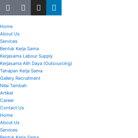
W
E
I
L
Lewati
h
n
n
i
ke
a
v
s
n
konten
t
e
t
k
Home
s
l
a
e
About Us
a
o
g
d
Services
p
p
r
i
Bentuk Kerja Sama
p
e
a
n
Kerjasama Labour Supply
m
Kerjasama Alih Daya (Outsourcing)
Tahapan Kerja Sama
Gallery Recruitment
Nilai Tambah
Artikel
Career
Contact Us
Home
About Us
Services
Bentuk Kerja Sama