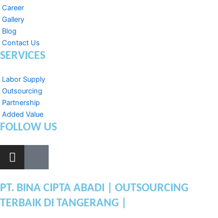
Career
Gallery
Blog
Contact Us
SERVICES
Labor Supply
Outsourcing
Partnership
Added Value
FOLLOW US
I
L
n
i
s
n
t
k
PT. BINA CIPTA ABADI | OUTSOURCING
a
e
TERBAIK DI TANGERANG |
g
d