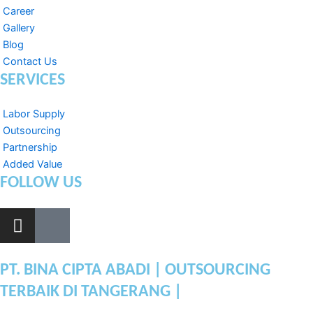
Career
Gallery
Blog
Contact Us
SERVICES
Labor Supply
Outsourcing
Partnership
Added Value
FOLLOW US
I
L
n
i
s
n
t
k
PT. BINA CIPTA ABADI | OUTSOURCING
a
e
TERBAIK DI TANGERANG |
g
d