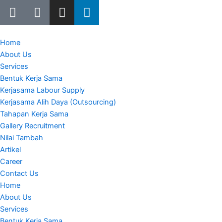
W
E
I
L
Lewati
h
n
n
i
ke
a
v
s
n
konten
t
e
t
k
Home
s
l
a
e
About Us
a
o
g
d
Services
p
p
r
i
Bentuk Kerja Sama
p
e
a
n
Kerjasama Labour Supply
m
Kerjasama Alih Daya (Outsourcing)
Tahapan Kerja Sama
Gallery Recruitment
Nilai Tambah
Artikel
Career
Contact Us
Home
About Us
Services
Bentuk Kerja Sama