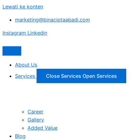
Lewati ke konten
marketing@binaciptaabadi.com
Instagram
Linkedin
About Us
Services
Close Services
Open Services
Career
Gallery
Added Value
Blog